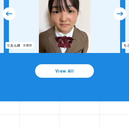
ちさと様
神奈川県
さ
View All