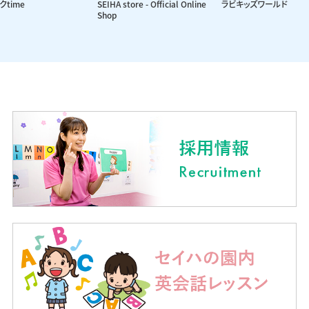
クtime
SEIHA store - Official Online
ラビキッズワールド
Shop