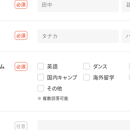
必須
必須
ム
英語
ダンス
必須
国内キャンプ
海外留学
その他
※ 複数回答可能
任意