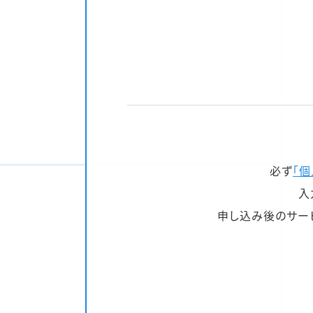
必ず
「
入
申し込み後のサー