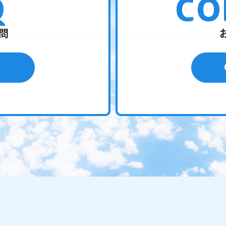
Q
CO
問