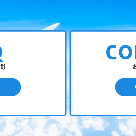
Q
CO
問