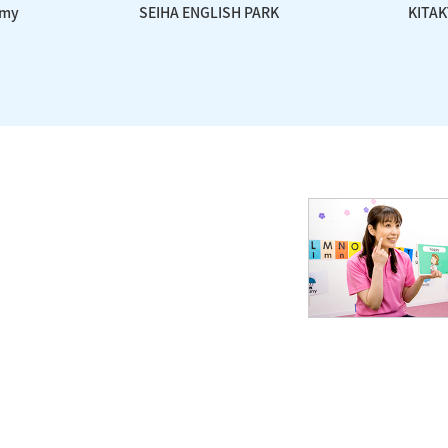
emy
SEIHA ENGLISH PARK
KITA