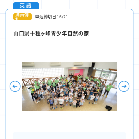
英語
満員御
申込締切日： 6/21
礼
山口県十種ヶ峰青少年自然の家