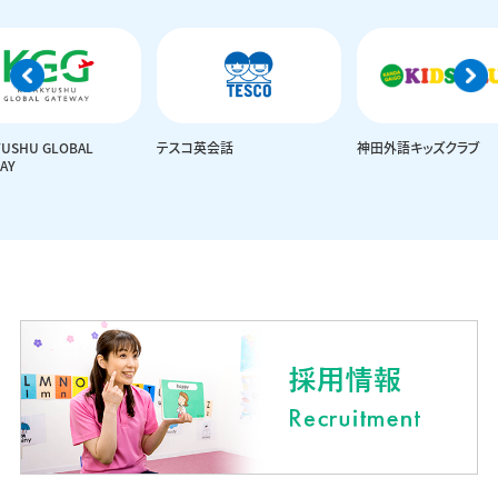
YUSHU GLOBAL
テスコ英会話
神田外語キッズクラブ
AY