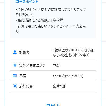
コースポイント
・全国の88くん生徒と切磋琢磨してスキルアップ
を目指そう！
・高段講師による徹底、丁寧指導
・計算を用いた楽しいアクティビティ、ミニ大会あ
り
6級以上のテキストに取り組
対象者
んでいる生徒（小3～中3）
集合／開催エリア
中部
日程
7/24(金)～7/25(土)
旅行代金
発着地別
日程表