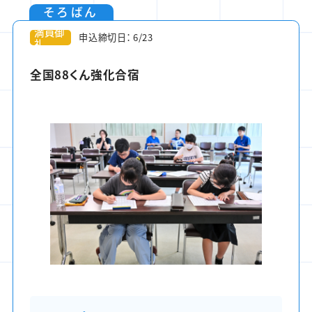
そろばん
満員御
申込締切日： 6/23
礼
全国88くん強化合宿