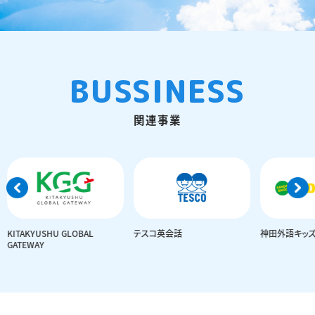
BUSSINESS
関連事業
YUSHU GLOBAL
テスコ英会話
神田外語キッズクラブ
AY